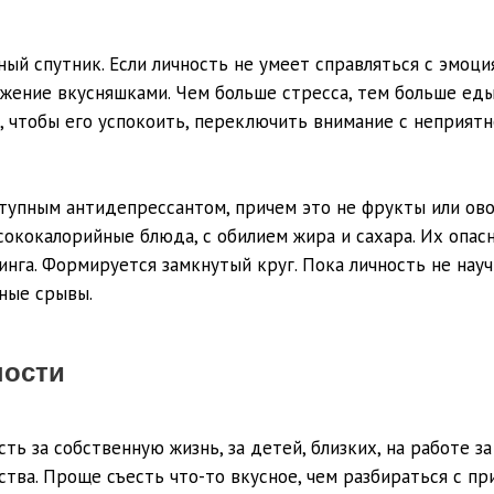
ый спутник. Если личность не умеет справляться с эмоци
яжение вкусняшками. Чем больше стресса, тем больше еды
чтобы его успокоить, переключить внимание с неприятног
тупным антидепрессантом, причем это не фрукты или ово
сококалорийные блюда, с обилием жира и сахара. Их опас
инга. Формируется замкнутый круг. Пока личность не науч
нные срывы.
ности
сть за собственную жизнь, за детей, близких, на работе 
тва. Проще съесть что-то вкусное, чем разбираться с пр