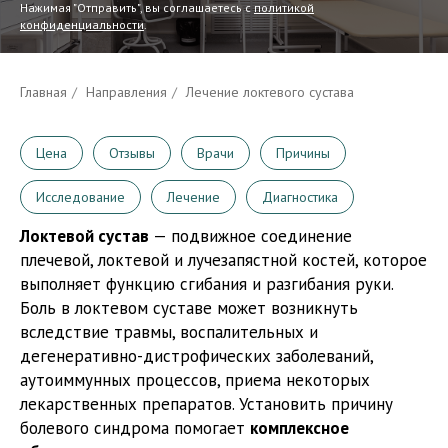
Нажимая "Отправить", вы соглашаетесь с
политикой
конфиденциальности
.
Главная
/
Направления
/
Лечение локтевого сустава
Цена
Отзывы
Врачи
Причины
Исследование
Лечение
Диагностика
Локтевой сустав
— подвижное соединение
плечевой, локтевой и лучезапястной костей, которое
выполняет функцию сгибания и разгибания руки.
Боль в локтевом суставе может возникнуть
вследствие травмы, воспалительных и
дегенеративно-дистрофических заболеваний,
аутоиммунных процессов, приема некоторых
лекарственных препаратов. Установить причину
болевого синдрома помогает
комплексное