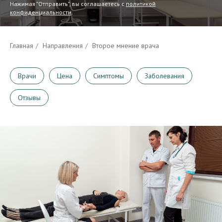
Нажимая "Отправить", вы соглашаетесь с
политикой
конфиденциальности
.
Главная
/
Направления
/
Второе мнение врача
Врачи
Цена
Симптомы
Заболевания
Отзывы