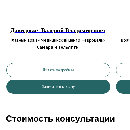
Давидович Валерий Владимирович
Главный врач «Медицинский центр Невроцель»
Врач
Самара и Тольятти
Читать подробнее
Записаться к врачу
Стоимость консультации