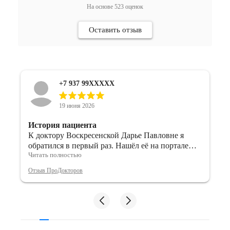
На основе
523
оценок
Оставить отзыв
+7 937 99XXXXX
19 июня 2026
История пациента
К доктору Воскресенской Дарье Павловне я
обратился в первый раз. Нашёл её на портале
Читать полностью
ПроДокторов и выбрал именно этого
специалиста, ориентируясь на время записи и
Отзыв ПроДокторов
отзывы других пациентов.
Понравилось
Визит к врачу прошёл хорошо, мне все
понравилось. Дарья Павловна показалась мне
очень приятным и общительным специалистом.