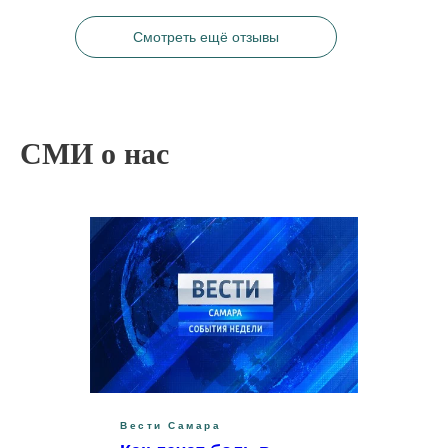
В кабинет меня пригласили даже раньше
положенного, так как она быстро освободилась,
Смотреть ещё отзывы
а я пришёл заранее. Сам приём длился около 20
минут, может быть, но уделённого времени
оказалось достаточно в моём случае, так как мы
с доктором успели обсудить все мои вопросы. Я
обратился к кардиологу по направлению
СМИ о нас
другого врача, который попросил сдать анализы.
В ходе визита Дарья Павловна опросила меня,
измерила давление, а также использовала
специальную прибор, чтобы проверить пульс и
сатурацию. ЭКГ мы не делали, потому что я уже
прошел его ранее и принес результаты с собой,
она их изучила. По итогу доктор выдала
заключение, которое мне и требовалось. Плюс,
она все более чем доступно объяснила по поводу
моей ситуации, без сложных терминов. Думаю,
я бы порекомендовал Дарью Павловну другим
людям, да и сам, если бы понадобилось,
обратился бы к ней повторно.
Вести Самара