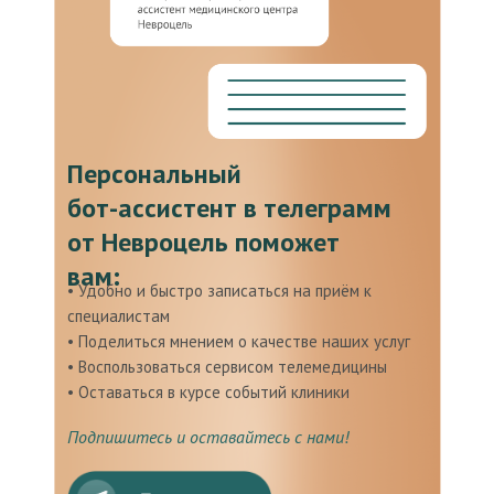
к кардиологу. Рекомендую! Желаю успехов!
Понравилось
Неравнодушное отношение, внимательность,
профессионализм.
Не понравилось
Персональный
Нет.
бот-ассистент в телеграмм
от Невроцель поможет
вам:
•‎ Удобно и быстро записаться на приём к
специалистам
•‎ Поделиться мнением о качестве наших услуг
•‎ Воспользоваться сервисом телемедицины
•‎ Оставаться в курсе событий клиники
Подпишитесь и оставайтесь с нами!