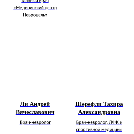
Главный врач
«Медицинский центр
Невроцель»
Ли Андрей
Шерефли Тахира
Вячеславович
Александровна
Врач-невролог
Врач-невролог, ЛФК и
спортивной медицины