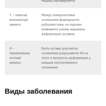
Мышцы атрофируются.
Пос
3 – тяжелая,
Между поверхностями
Бол
волокнистый
сочленения формируется
Си
анкилоз
рубцовая ткань, на ладонях
дв
появляются узелки, выражена
деформация суставов.
4 –
Кости сустава срастаются,
Бол
терминальная,
сочленения разрушаются. Из-за
под
костный
этого и прогресса деформации у
спо
анкилоз
пальцев неестественное
вып
положение.
Виды заболевания