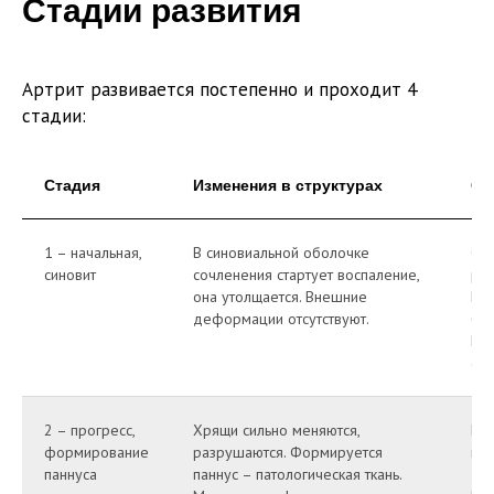
Стадии развития
Артрит развивается постепенно и проходит 4
стадии:
Стадия
Изменения в структурах
Си
1 – начальная,
В синовиальной оболочке
С у
синовит
сочленения стартует воспаление,
рук
она утолщается. Внешние
Но
деформации отсутствуют.
бол
По
сох
2 – прогресс,
Хрящи сильно меняются,
Бо
формирование
разрушаются. Формируется
нар
паннуса
паннус – патологическая ткань.
дви