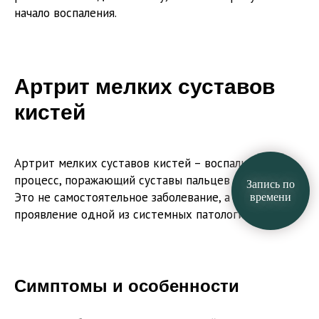
начало воспаления.
Артрит мелких суставов
кистей
Артрит мелких суставов кистей – воспалительный
процесс, поражающий суставы пальцев и запястья.
Запись по
Это не самостоятельное заболевание, а симптом или
времени
проявление одной из системных патологий.
Симптомы и особенности