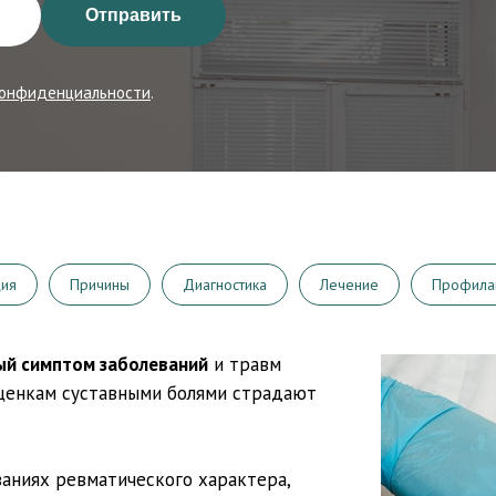
Отправить
конфиденциальности
.
ция
Причины
Диагностика
Лечение
Профила
ый симптом заболеваний
и травм
оценкам суставными болями страдают
аниях ревматического характера,