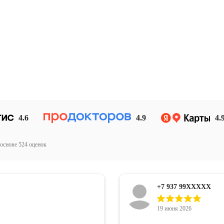
4.6
4.9
4.
 основе
524
оценок
+7 927 70XXXXX
17 июня 2026