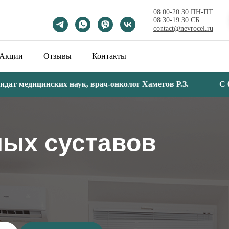
08.00-20.30 ПН-ПТ
08.30-19.30 СБ
contact@nevrocel.ru
Акции
Отзывы
Контакты
медицинских наук, врач-онколог Хаметов Р.З.
С 08 ию
ных суставов