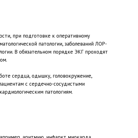
ости, при подготовке к оперативному
атологической патологии, заболеваний ЛОР-
логии. В обязательном порядке ЭКГ проходят
ом.
аботе сердца, одышку, головокружение,
 пациентам с сердечно-сосудистыми
 кардиологическим патологиям.
апример, аритмию, инфаркт миокарда,