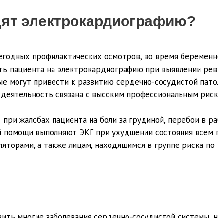
дят электрокардиографию?
егодных профилактических осмотров, во время беременн
ть пациента на электрокардиографию при выявлении ревм
ые могут привести к развитию сердечно-сосудистой пато
я деятельность связана с высоким профессиональным риск
 при жалобах пациента на боли за грудиной, перебои в р
ой помощи выполняют ЭКГ при ухудшении состояния всем
яторами, а также лицам, находящимся в группе риска по
ть многие заболевания сердечно-сосудистой системы, н