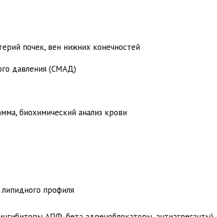
терий почек, вен нижних конечностей
ого давления (СМАД)
амма, биохимический анализ крови
 липидного профиля
ингибиторы АПФ, бета адреноблокаторы, антиагреганты)