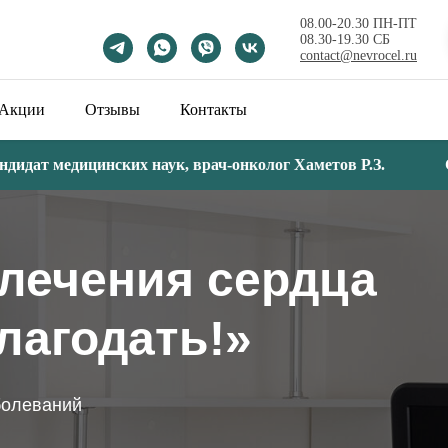
08.00-20.30 ПН-ПТ
08.30-19.30 СБ
contact@nevrocel.ru
Акции
Отзывы
Контакты
ат медицинских наук, врач-онколог Хаметов Р.З.
С 08
лечения сердца
лагодать!»
болеваний